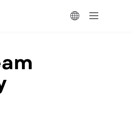
team
y