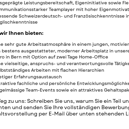
sgeprägte Leistungsbereitschaft, Eigeninitiative sowie Flex
mmunikationsstarker Teamplayer mit hoher Eigenmotivat
iessende Schweizerdeutsch- und Französischkenntnisse in
glischkenntnisse
wir Ihnen bieten:
ne sehr gute Arbeitsatmosphäre in einem jungen, motivie
n bestens ausgestatteter, moderner Arbeitsplatz in unse
ro in Bern mit Option auf zwei Tage Home-Office
ne vielseitige, anspruchs- und verantwortungsvolle Tätigk
lbstständiges Arbeiten mit flachen Hierarchien
etiger Erfahrungsaustausch
traktive fachliche und persönliche Entwicklungsmöglichk
gelmässige Team-Events sowie ein attraktives Gehaltspa
eg zu uns: Schreiben Sie uns, warum Sie ein Teil
ten und senden Sie Ihre vollständigen Bewerbun
ltsvorstellung per E-Mail über unten stehenden L