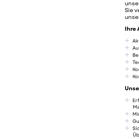
unse
Sie v
unse
Ihre
Ak
Au
Be
Te
Ko
Ko
Unse
Er
Ma
Mi
Gu
Si
Üb