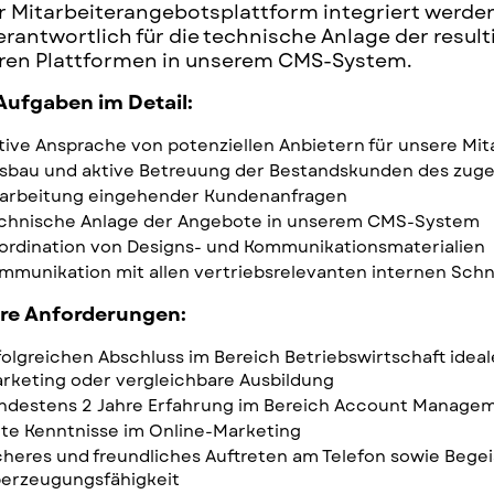
r Mitarbeiterangebotsplattform integriert werden
erantwortlich für die technische Anlage der resu
ren Plattformen in unserem CMS-System.
 Aufgaben im Detail:
tive Ansprache von potenziellen Anbietern für unsere Mi
sbau und aktive Betreuung der Bestandskunden des zu
arbeitung eingehender Kundenanfragen
chnische Anlage der Angebote in unserem CMS-System
ordination von Designs- und Kommunikationsmaterialien
mmunikation mit allen vertriebsrelevanten internen Schni
re Anforderungen:
folgreichen Abschluss im Bereich Betriebswirtschaft idea
rketing oder vergleichbare Ausbildung
ndestens 2 Jahre Erfahrung im Bereich Account Managem
te Kenntnisse im Online-Marketing
cheres und freundliches Auftreten am Telefon sowie Bege
erzeugungsfähigkeit