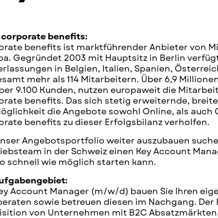
 corporate benefits:
orate benefits ist marktführender Anbieter von M
pa. Gegründet 2003 mit Hauptsitz in Berlin verfüg
rlassungen in Belgien, Italien, Spanien, Österrei
samt mehr als 114 Mitarbeitern. Über 6,9 Millionen
über 9.100 Kunden, nutzen europaweit die Mitarbe
rate benefits. Das sich stetig erweiternde, breit
öglichkeit die Angebote sowohl Online, als auch 
rate benefits zu dieser Erfolgsbilanz verholfen.
nser Angebotsportfolio weiter auszubauen suchen
riebsteam in der Schweiz einen Key Account Manag
o schnell wie möglich starten kann.
Aufgabengebiet:
Key Account Manager (m/w/d) bauen Sie Ihren e
beraten sowie betreuen diesen im Nachgang. Der Fo
isition von Unternehmen mit B2C Absatzmärkten, 