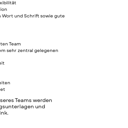
ibilität
ion
 Wort und Schrift sowie gute
rten Team
rem sehr zentral gelegenen
eit
eiten
ket
 unseres Teams werden
gsunterlagen und
ink.