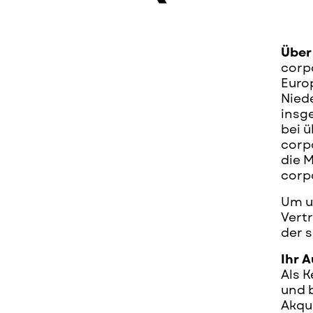
Über
corp
Euro
Niede
insge
bei 
corpo
die M
corpo
Um u
Vert
der s
Ihr 
Als 
und 
Akqu