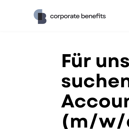
Für un
suchen
Accou
(m/w/